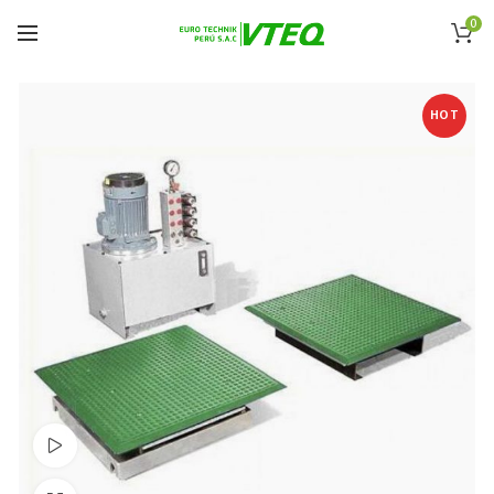
0
HOT
ver video