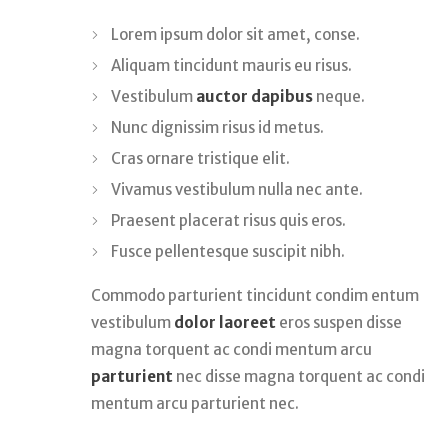
Lorem ipsum dolor sit amet, conse.
Aliquam tincidunt mauris eu risus.
Vestibulum
auctor dapibus
neque.
Nunc dignissim risus id metus.
Cras ornare tristique elit.
Vivamus vestibulum nulla nec ante.
Praesent placerat risus quis eros.
Fusce pellentesque suscipit nibh.
Commodo parturient tincidunt condim entum
vestibulum
dolor laoreet
eros suspen disse
magna torquent ac condi mentum arcu
parturient
nec disse magna torquent ac condi
mentum arcu parturient nec.