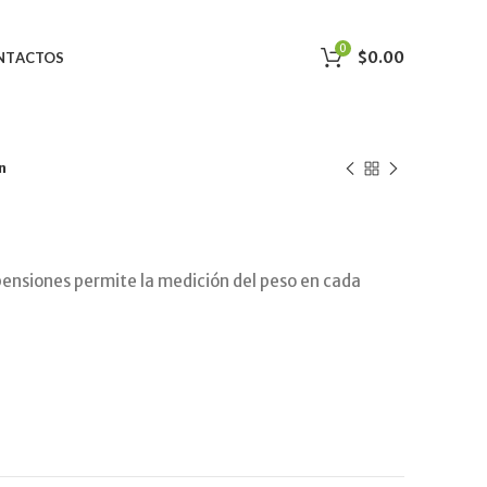
0
$
0.00
NTACTOS
n
spensiones permite la medición del peso en cada